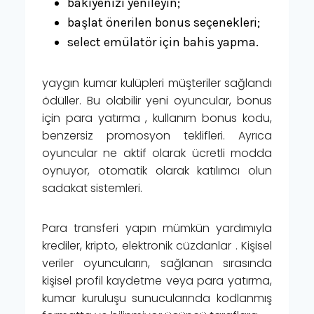
bakiyenizi yenileyin;
başlat önerilen bonus seçenekleri;
select emülatör için bahis yapma.
yaygın kumar kulüpleri müşteriler sağlandı
ödüller. Bu olabilir yeni oyuncular, bonus
için para yatırma , kullanım bonus kodu,
benzersiz promosyon teklifleri. Ayrıca
oyuncular ne aktif olarak ücretli modda
oynuyor, otomatik olarak katılımcı olun
sadakat sistemleri.
Para transferi yapın mümkün yardımıyla
krediler, kripto, elektronik cüzdanlar . Kişisel
veriler oyuncuların, sağlanan sırasında
kişisel profil kaydetme veya para yatırma,
kumar kuruluşu sunucularında kodlanmış