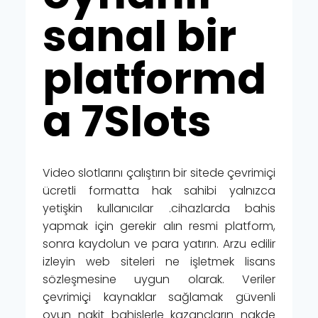
sanal bir
platformd
a 7Slots
Video slotlarını çalıştırın bir sitede çevrimiçi
ücretli formatta hak sahibi yalnızca
yetişkin kullanıcılar .cihazlarda bahis
yapmak için gerekir alın resmi platform,
sonra kaydolun ve para yatırın. Arzu edilir
izleyin web siteleri ne işletmek lisans
sözleşmesine uygun olarak. Veriler
çevrimiçi kaynaklar sağlamak güvenli
oyun nakit bahislerle kazançların nakde