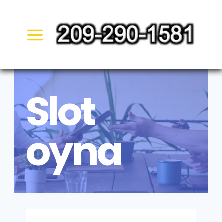
Skip
to
content
Slot
oyna