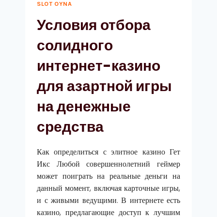
SLOT OYNA
Условия отбора
солидного
интернет-казино
для азартной игры
на денежные
средства
Как определиться с элитное казино Гет
Икс Любой совершеннолетний геймер
может поиграть на реальные деньги на
данный момент, включая карточные игры,
и с живыми ведущими. В интернете есть
казино, предлагающие доступ к лучшим